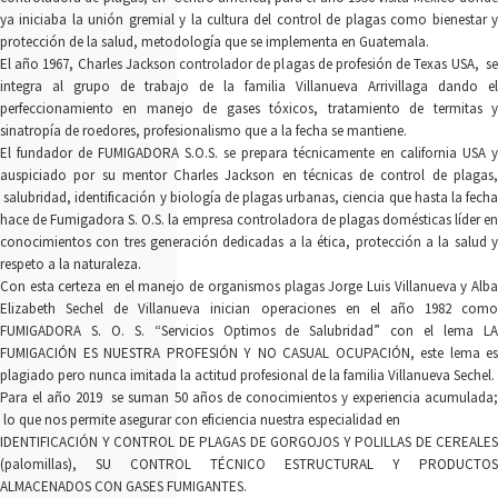
ya iniciaba la unión gremial y la cultura del control de plagas como bienestar y
protección de la salud, metodología que se implementa en Guatemala.
El año 1967, Charles Jackson controlador de plagas de profesión de Texas USA, se
integra al grupo de trabajo de la familia Villanueva Arrivillaga dando el
perfeccionamiento en manejo de gases tóxicos, tratamiento de termitas y
sinatropía de roedores, profesionalismo que a la fecha se mantiene.
El fundador de FUMIGADORA S.O.S. se prepara técnicamente en california USA y
auspiciado por su mentor Charles Jackson en técnicas de control de plagas,
salubridad, identificación y biología de plagas urbanas, ciencia que hasta la fecha
hace de Fumigadora S. O.S. la empresa controladora de plagas domésticas líder en
conocimientos con tres generación dedicadas a la ética, protección a la salud y
respeto a la naturaleza.
Con esta certeza en el manejo de organismos plagas Jorge Luis Villanueva y Alba
Elizabeth Sechel de Villanueva inician operaciones en el año 1982 como
FUMIGADORA S. O. S. “Servicios Optimos de Salubridad” con el lema LA
FUMIGACIÓN ES NUESTRA PROFESIÓN Y NO CASUAL OCUPACIÓN, este lema es
plagiado pero nunca imitada la actitud profesional de la familia Villanueva Sechel.
Para el año 2019 se suman 50 años de conocimientos y experiencia acumulada;
lo que nos permite asegurar con eficiencia nuestra especialidad en
IDENTIFICACIÓN Y CONTROL DE PLAGAS DE GORGOJOS Y POLILLAS DE CEREALES
(palomillas), SU CONTROL TÉCNICO ESTRUCTURAL Y PRODUCTOS
ALMACENADOS CON GASES FUMIGANTES.