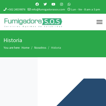
+502 24339076
info@fumigadorasos.com
Lun - Vie - 8 am a 5 pm
Historia
You are here:
Home
Nosotros
Historia